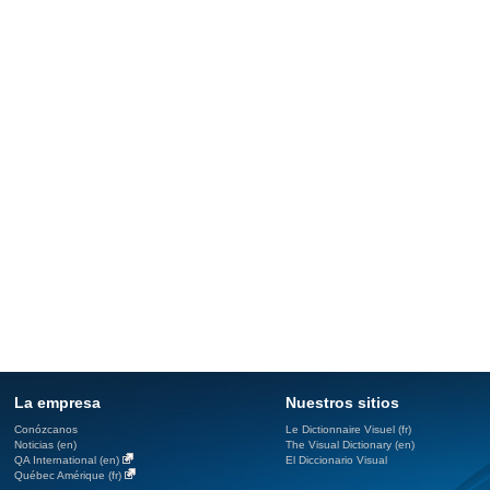
La empresa
Nuestros sitios
Conózcanos
Le Dictionnaire Visuel (fr)
Noticias (en)
The Visual Dictionary (en)
QA International (en)
El Diccionario Visual
Québec Amérique (fr)