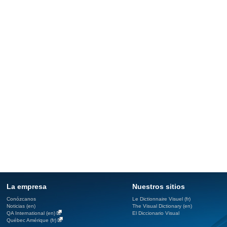
La empresa
Nuestros sitios
Conózcanos
Le Dictionnaire Visuel (fr)
Noticias (en)
The Visual Dictionary (en)
QA International (en)
El Diccionario Visual
Québec Amérique (fr)