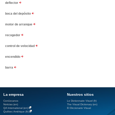
deflector
boca del depósito
motor de arranque
recogedor
control de velocidad
encendido
barra
La empresa
Nuestros sitios
Conózcanos
Le Dictionnaire Visuel (fr)
Noticias (en)
The Visual Dictionary (en)
QA International (en)
El Diccionario Visual
Québec Amérique (fr)