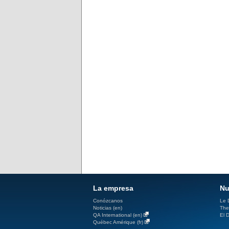
La empresa
Nu
Conózcanos
Le D
Noticias (en)
The
QA International (en)
El D
Québec Amérique (fr)