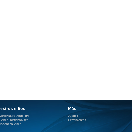
estros sitios
Más
ictionnaire Visuel (fr)
Juegos
 Visual Dictionary (en)
Herramientas
iccionario Visual