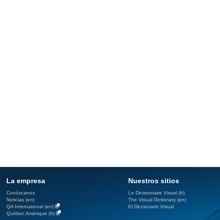
La empresa
Nuestros sitios
Conózcanos
Le Dictionnaire Visuel (fr)
Noticias (en)
The Visual Dictionary (en)
QA International (en)
El Diccionario Visual
Québec Amérique (fr)