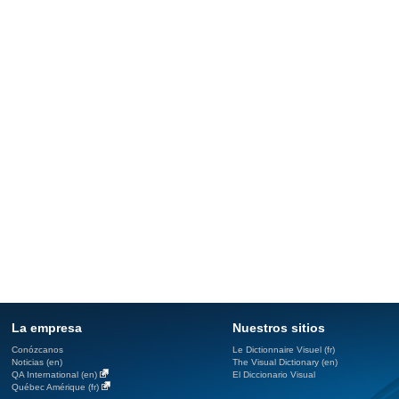
La empresa
Nuestros sitios
Conózcanos
Le Dictionnaire Visuel (fr)
Noticias (en)
The Visual Dictionary (en)
QA International (en)
El Diccionario Visual
Québec Amérique (fr)