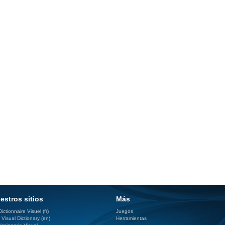
estros sitios
Más
ictionnaire Visuel (fr)
Juegos
 Visual Dictionary (en)
Herramientas