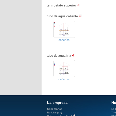
termostato superior
tubo de agua caliente
cañerías
tubo de agua fría
cañerías
La empresa
Nu
Conózcanos
Le D
Noticias (en)
The