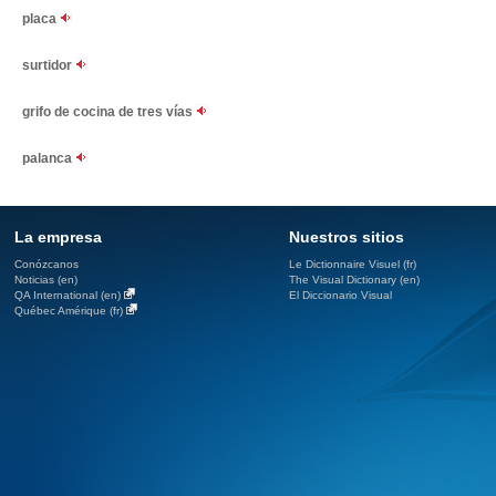
placa
surtidor
grifo de cocina de tres vías
palanca
La empresa
Nuestros sitios
Conózcanos
Le Dictionnaire Visuel (fr)
Noticias (en)
The Visual Dictionary (en)
QA International (en)
El Diccionario Visual
Québec Amérique (fr)