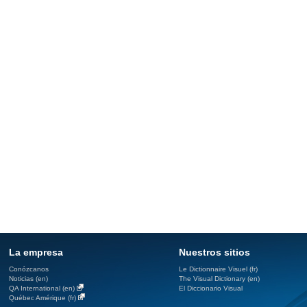
La empresa
Nuestros sitios
Conózcanos
Le Dictionnaire Visuel (fr)
Noticias (en)
The Visual Dictionary (en)
QA International (en)
El Diccionario Visual
Québec Amérique (fr)