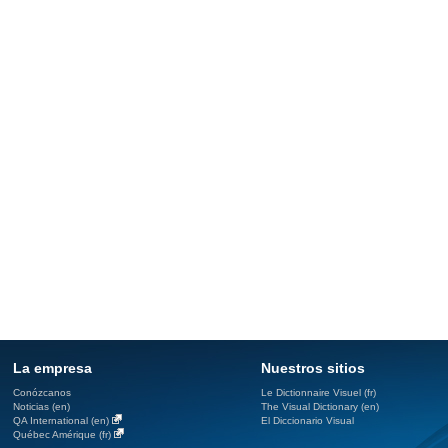
La empresa
Nuestros sitios
Conózcanos
Le Dictionnaire Visuel (fr)
Noticias (en)
The Visual Dictionary (en)
QA International (en)
El Diccionario Visual
Québec Amérique (fr)