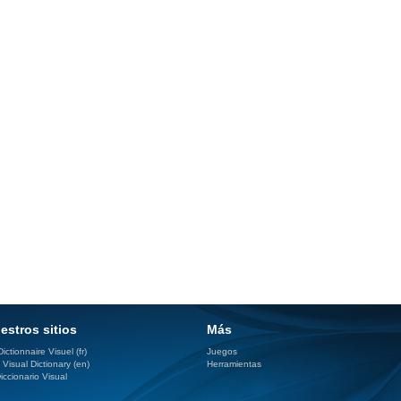
estros sitios
Más
ictionnaire Visuel (fr)
Juegos
 Visual Dictionary (en)
Herramientas
iccionario Visual