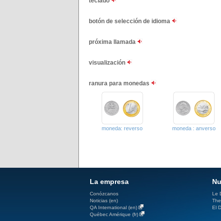
teclado
botón de selección de idioma
próxima llamada
visualización
ranura para monedas
moneda: reverso
moneda : anverso
La empresa
Nu
Conózcanos
Le D
Noticias (en)
The
QA International (en)
El D
Québec Amérique (fr)