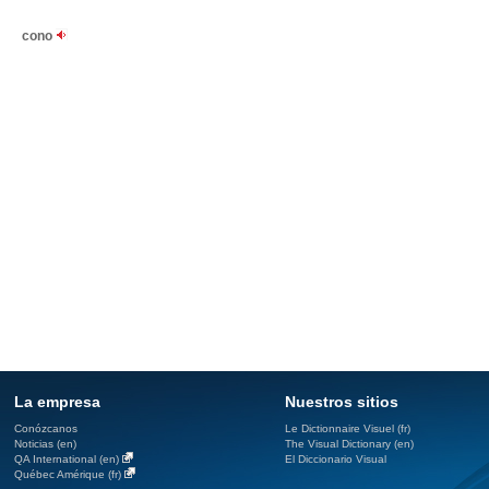
cono
La empresa
Nuestros sitios
Conózcanos
Le Dictionnaire Visuel (fr)
Noticias (en)
The Visual Dictionary (en)
QA International (en)
El Diccionario Visual
Québec Amérique (fr)