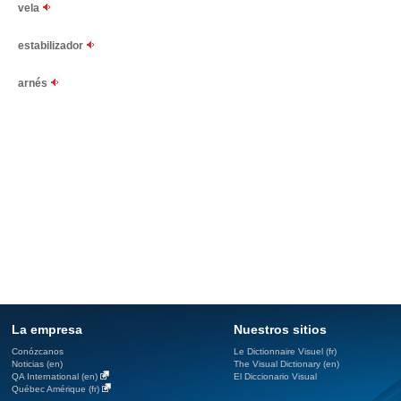
vela
estabilizador
arnés
La empresa
Nuestros sitios
Conózcanos
Le Dictionnaire Visuel (fr)
Noticias (en)
The Visual Dictionary (en)
QA International (en)
El Diccionario Visual
Québec Amérique (fr)