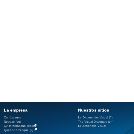
La empresa
Nuestros sitios
Conózcanos
Le Dictionnaire Visuel (fr)
Noticias (en)
The Visual Dictionary (en)
QA International (en)
El Diccionario Visual
Québec Amérique (fr)