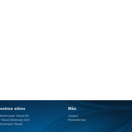
estros sitios
Más
ictionnaire Visuel (fr)
Juegos
 Visual Dictionary (en)
Herramientas
iccionario Visual