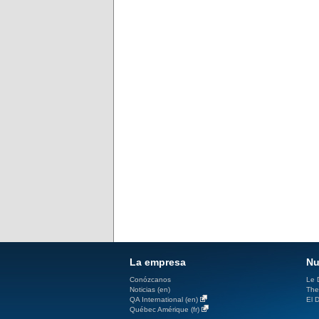
La empresa
Nu
Conózcanos
Le D
Noticias (en)
The
QA International (en)
El D
Québec Amérique (fr)