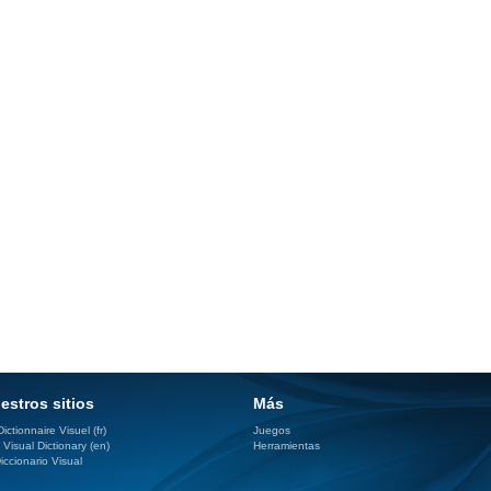
estros sitios
Más
ictionnaire Visuel (fr)
Juegos
 Visual Dictionary (en)
Herramientas
iccionario Visual