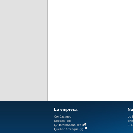
La empresa
Nu
Conózcanos
Le D
Noticias (en)
The
QA International (en)
El D
Québec Amérique (fr)