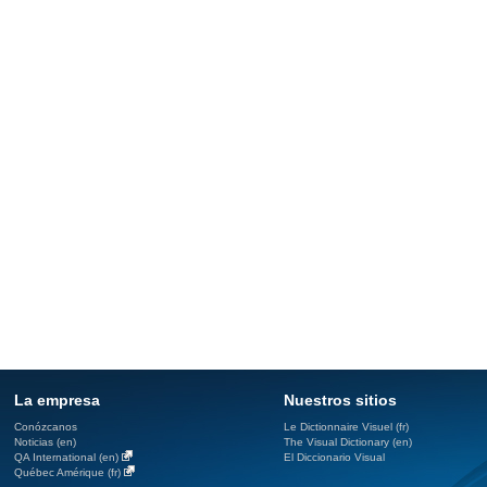
La empresa
Nuestros sitios
Conózcanos
Le Dictionnaire Visuel (fr)
Noticias (en)
The Visual Dictionary (en)
QA International (en)
El Diccionario Visual
Québec Amérique (fr)