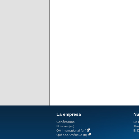
La empresa
Nu
Conózcanos
Le D
Noticias (en)
The
QA International (en)
El D
Québec Amérique (fr)