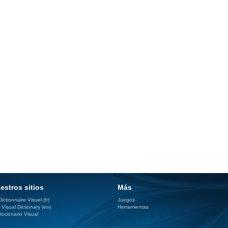
estros sitios
Más
ictionnaire Visuel (fr)
Juegos
 Visual Dictionary (en)
Herramientas
iccionario Visual