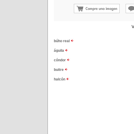
V
búho real
águila
cóndor
buitre
halcón