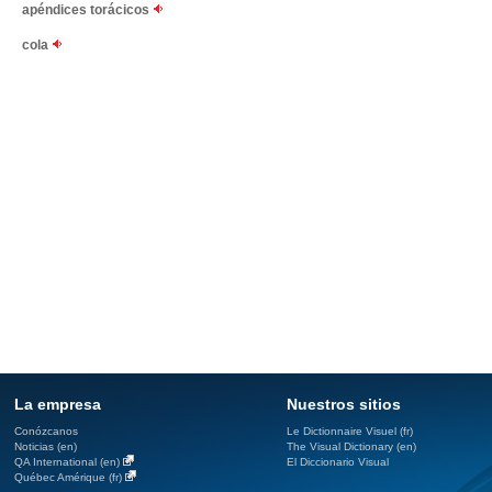
apéndices torácicos
cola
La empresa
Nuestros sitios
Conózcanos
Le Dictionnaire Visuel (fr)
Noticias (en)
The Visual Dictionary (en)
QA International (en)
El Diccionario Visual
Québec Amérique (fr)