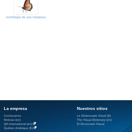
morfología de una mariposa
La empresa
Nuestros sitios
Conózcanos
Le Dictionnaire Visuel (fr)
Noticias (en)
The Visual Dictionary (en)
QA International (en)
El Diccionario Visual
Québec Amérique (fr)