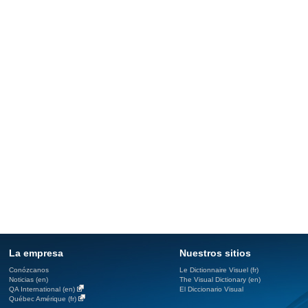
La empresa
Nuestros sitios
Conózcanos
Le Dictionnaire Visuel (fr)
Noticias (en)
The Visual Dictionary (en)
QA International (en)
El Diccionario Visual
Québec Amérique (fr)