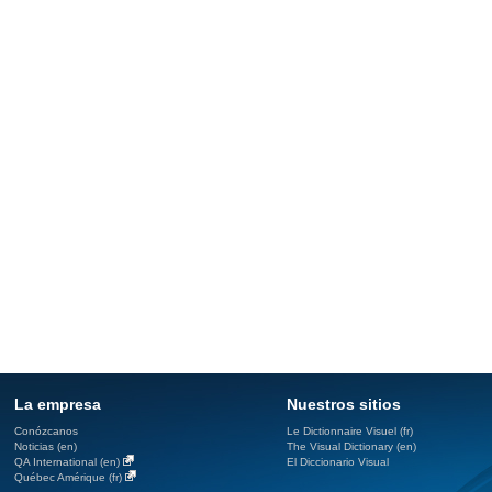
La empresa
Nuestros sitios
Conózcanos
Le Dictionnaire Visuel (fr)
Noticias (en)
The Visual Dictionary (en)
QA International (en)
El Diccionario Visual
Québec Amérique (fr)