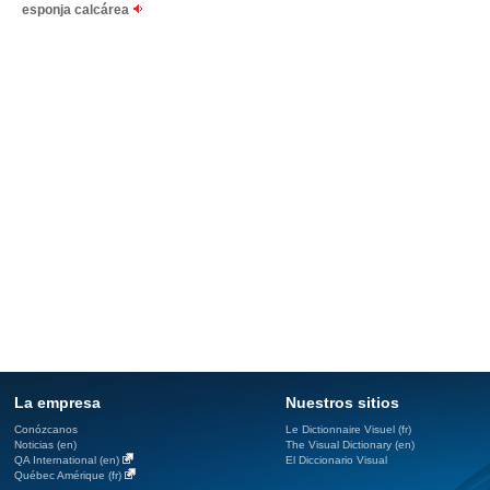
esponja calcárea
La empresa
Nuestros sitios
Conózcanos
Le Dictionnaire Visuel (fr)
Noticias (en)
The Visual Dictionary (en)
QA International (en)
El Diccionario Visual
Québec Amérique (fr)