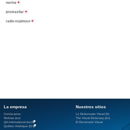
narina
premaxilar
radio espinoso
La empresa
Nuestros sitios
Conózcanos
Le Dictionnaire Visuel (fr)
Noticias (en)
The Visual Dictionary (en)
QA International (en)
El Diccionario Visual
Québec Amérique (fr)