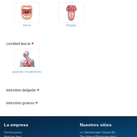
boca
lengua
cavidad bucal
aparato respiratorio
intestino delgado
intestino grueso
La empresa
Nuestros sitios
Conózcanos
Le Dictionnaire Visuel (fr)
Noticias (en)
The Visual Dictionary (en)