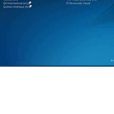
QA International (en)
El Diccionario Visual
Québec Amérique (fr)
© 