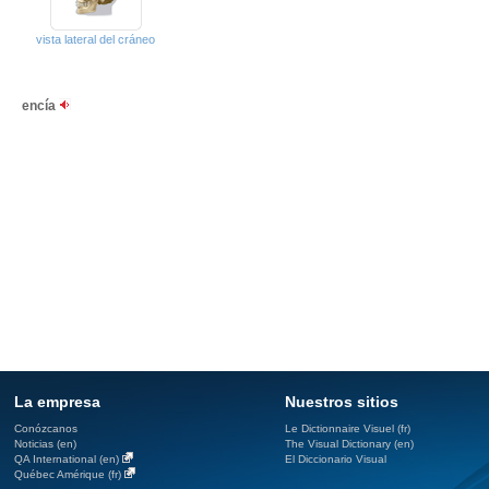
vista lateral del cráneo
encía
La empresa
Nuestros sitios
Conózcanos
Le Dictionnaire Visuel (fr)
Noticias (en)
The Visual Dictionary (en)
QA International (en)
El Diccionario Visual
Québec Amérique (fr)