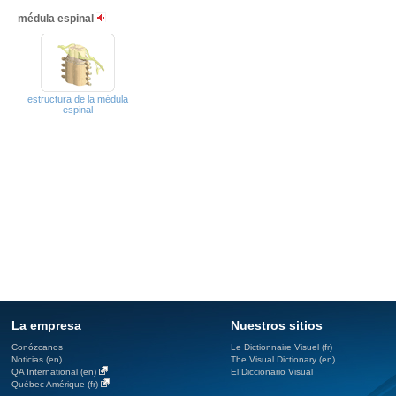
médula espinal
estructura de la médula
espinal
La empresa
Nuestros sitios
Conózcanos
Le Dictionnaire Visuel (fr)
Noticias (en)
The Visual Dictionary (en)
QA International (en)
El Diccionario Visual
Québec Amérique (fr)