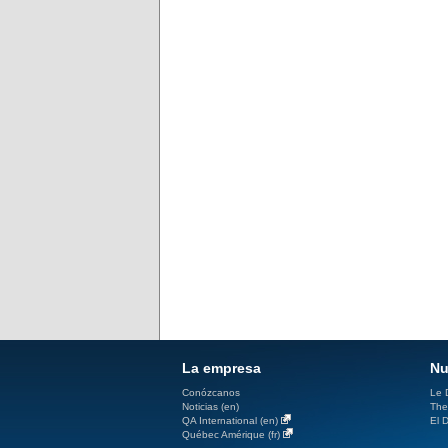
La empresa
Nu
Conózcanos
Le D
Noticias (en)
The
QA International (en)
El D
Québec Amérique (fr)