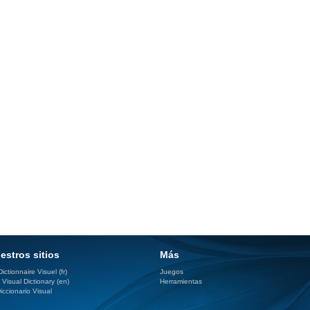
estros sitios
Más
ictionnaire Visuel (fr)
Juegos
 Visual Dictionary (en)
Herramientas
iccionario Visual