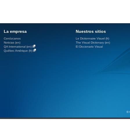
La empresa
Nuestros sitios
Conózcanos
Le Dictionnaire Visuel (fr)
Noticias (en)
The Visual Dictionary (en)
QA International (en)
El Diccionario Visual
Québec Amérique (fr)
© 