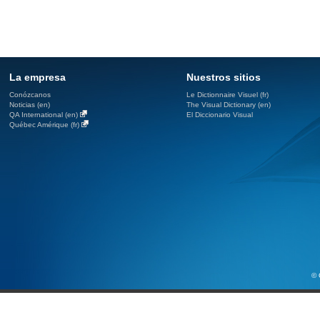
La empresa
Nuestros sitios
Conózcanos
Le Dictionnaire Visuel (fr)
Noticias (en)
The Visual Dictionary (en)
QA International (en)
El Diccionario Visual
Québec Amérique (fr)
© 