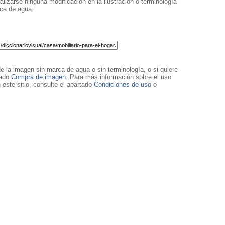
lizarse ninguna modificación en la ilustración o terminología
rca de agua.
de la imagen sin marca de agua o sin terminología, o si quiere
tado
Compra de imagen
. Para más información sobre el uso
 este sitio, consulte el apartado
Condiciones de uso
o