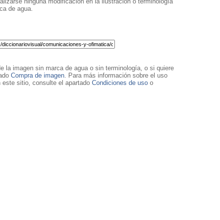
lizarse ninguna modificación en la ilustración o terminología
rca de agua.
de la imagen sin marca de agua o sin terminología, o si quiere
tado
Compra de imagen
. Para más información sobre el uso
 este sitio, consulte el apartado
Condiciones de uso
o