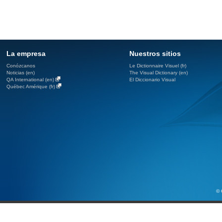
La empresa
Nuestros sitios
Conózcanos
Le Dictionnaire Visuel (fr)
Noticias (en)
The Visual Dictionary (en)
QA International (en)
El Diccionario Visual
Québec Amérique (fr)
© 