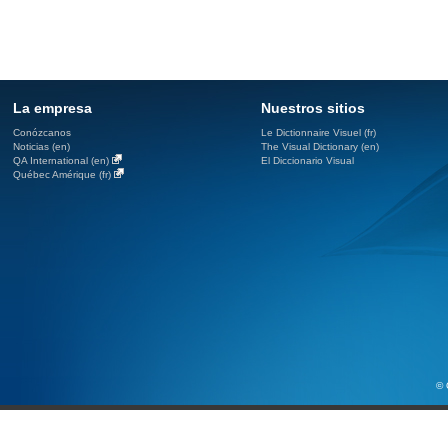
La empresa
Nuestros sitios
Conózcanos
Le Dictionnaire Visuel (fr)
Noticias (en)
The Visual Dictionary (en)
QA International (en)
El Diccionario Visual
Québec Amérique (fr)
© 