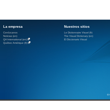
La empresa
Nuestros sitios
Conózcanos
Le Dictionnaire Visuel (fr)
Noticias (en)
The Visual Dictionary (en)
QA International (en)
El Diccionario Visual
Québec Amérique (fr)
© 