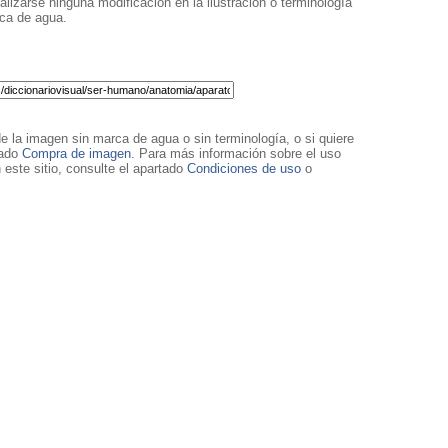
lizarse ninguna modificación en la ilustración o terminología
rca de agua.
de la imagen sin marca de agua o sin terminología, o si quiere
tado
Compra de imagen
. Para más información sobre el uso
 este sitio, consulte el apartado
Condiciones de uso
o