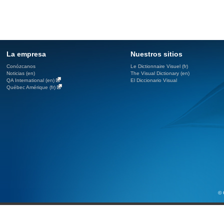
La empresa
Nuestros sitios
Conózcanos
Le Dictionnaire Visuel (fr)
Noticias (en)
The Visual Dictionary (en)
QA International (en)
El Diccionario Visual
Québec Amérique (fr)
© 