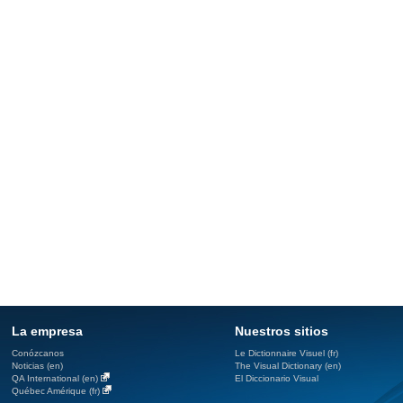
La empresa
Nuestros sitios
Conózcanos
Le Dictionnaire Visuel (fr)
Noticias (en)
The Visual Dictionary (en)
QA International (en)
El Diccionario Visual
Québec Amérique (fr)