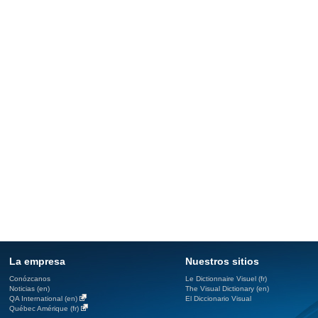
La empresa
Nuestros sitios
Conózcanos
Le Dictionnaire Visuel (fr)
Noticias (en)
The Visual Dictionary (en)
QA International (en)
El Diccionario Visual
Québec Amérique (fr)