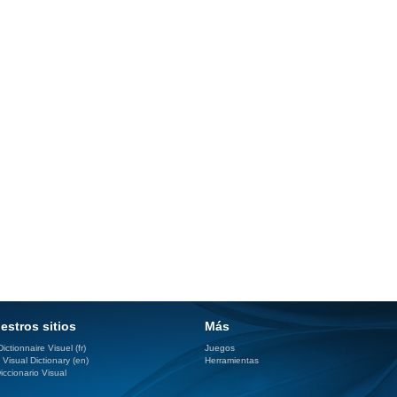
estros sitios
Más
ictionnaire Visuel (fr)
Juegos
 Visual Dictionary (en)
Herramientas
iccionario Visual