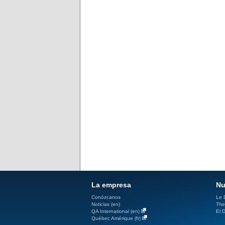
La empresa
Nu
Conózcanos
Le D
Noticias (en)
The
QA International (en)
El D
Québec Amérique (fr)