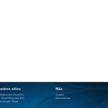
estros sitios
Más
ictionnaire Visuel (fr)
Juegos
 Visual Dictionary (en)
Herramientas
iccionario Visual