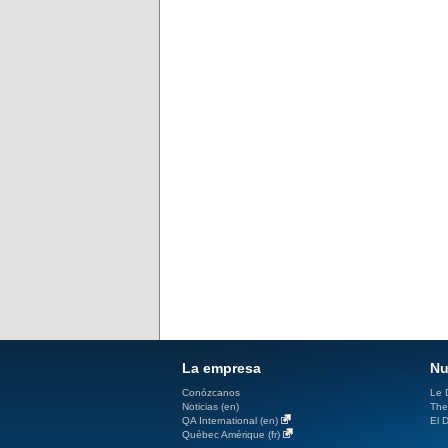
La empresa
Nu
Conózcanos
Le D
Noticias (en)
The
QA International (en)
El D
Québec Amérique (fr)