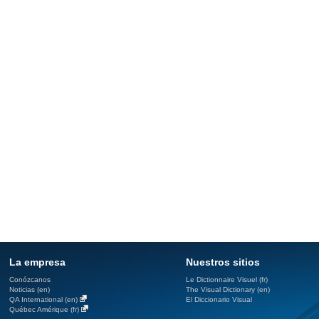
La empresa
Nuestros sitios
Conózcanos
Le Dictionnaire Visuel (fr)
Noticias (en)
The Visual Dictionary (en)
QA International (en)
El Diccionario Visual
Québec Amérique (fr)