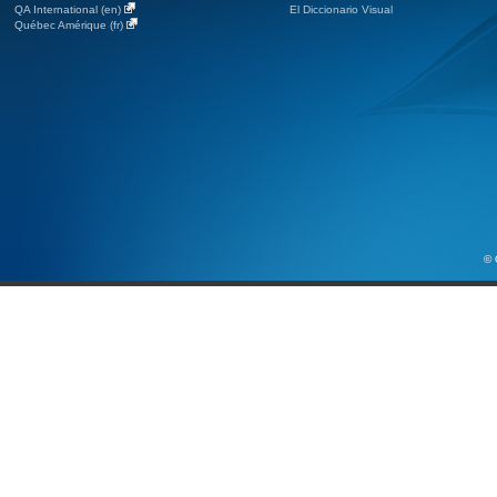
QA International (en)
El Diccionario Visual
Québec Amérique (fr)
© 