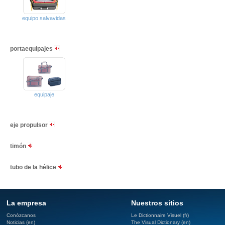
equipo salvavidas
portaequipajes
equipaje
eje propulsor
timón
tubo de la hélice
La empresa
Nuestros sitios
Conózcanos
Le Dictionnaire Visuel (fr)
Noticias (en)
The Visual Dictionary (en)