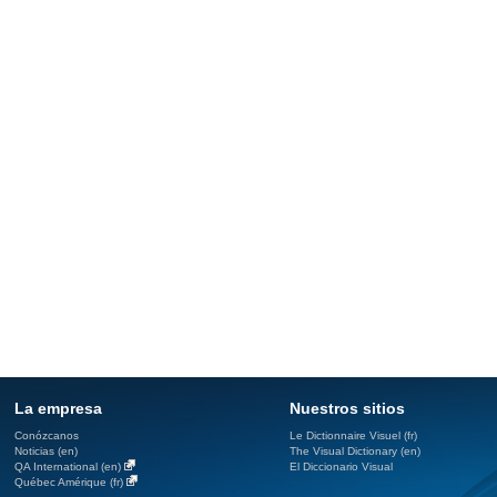
La empresa
Nuestros sitios
Conózcanos
Le Dictionnaire Visuel (fr)
Noticias (en)
The Visual Dictionary (en)
QA International (en)
El Diccionario Visual
Québec Amérique (fr)