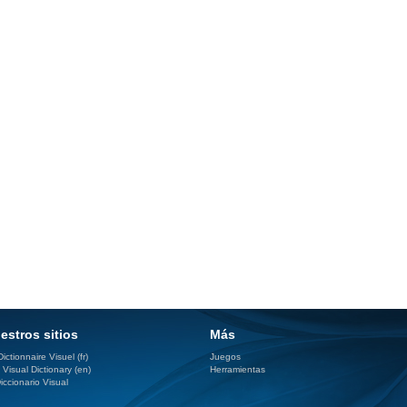
estros sitios
Más
ictionnaire Visuel (fr)
Juegos
 Visual Dictionary (en)
Herramientas
iccionario Visual