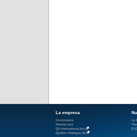
La empresa
Nu
Conózcanos
Le D
Noticias (en)
The
QA International (en)
El D
Québec Amérique (fr)