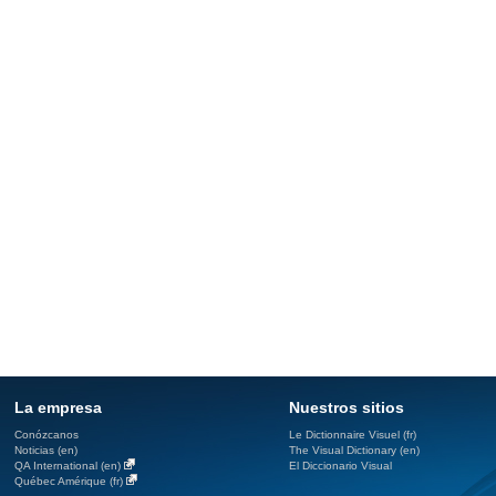
La empresa
Nuestros sitios
Conózcanos
Le Dictionnaire Visuel (fr)
Noticias (en)
The Visual Dictionary (en)
QA International (en)
El Diccionario Visual
Québec Amérique (fr)