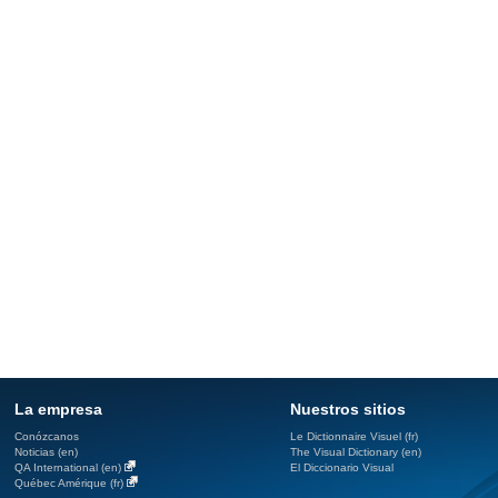
La empresa
Nuestros sitios
Conózcanos
Le Dictionnaire Visuel (fr)
Noticias (en)
The Visual Dictionary (en)
QA International (en)
El Diccionario Visual
Québec Amérique (fr)