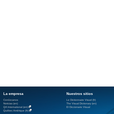
La empresa
Nuestros sitios
Conózcanos
Le Dictionnaire Visuel (fr)
Noticias (en)
The Visual Dictionary (en)
QA International (en)
El Diccionario Visual
Québec Amérique (fr)