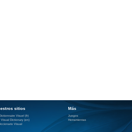
estros sitios
Más
ictionnaire Visuel (fr)
Juegos
 Visual Dictionary (en)
Herramientas
iccionario Visual