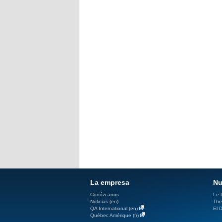
La empresa
Nu
Conózcanos
Le D
Noticias (en)
The
QA International (en)
El D
Québec Amérique (fr)