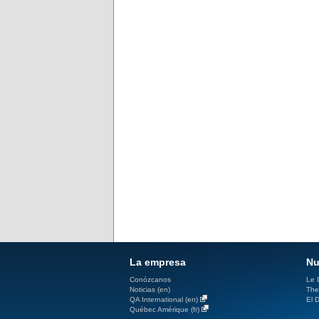
La empresa
Nu
Conózcanos
Le D
Noticias (en)
The
QA International (en)
El D
Québec Amérique (fr)